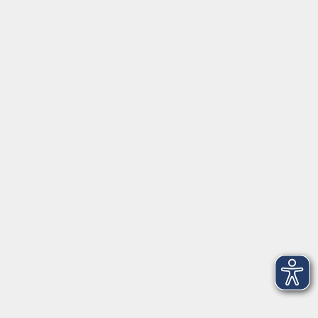
Vorsicht Abzocke! – So schützen Sie sich
vor den häufigsten Betrugsmaschen
Do. 01.10.2026 17:00
Würzburg
Privat gebrauchte Immobilien erfolgreich
kaufen - Der sichere Weg zum eigenen
Zuhause
Do. 01.10.2026 18:00
Würzburg
mehr laden