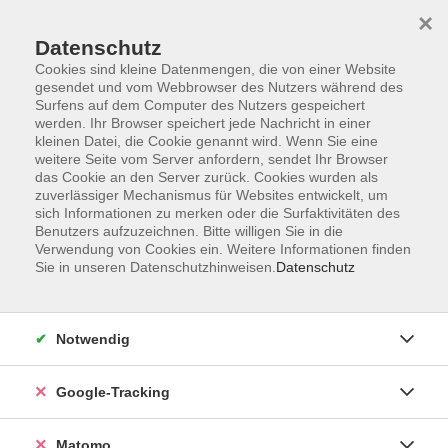
×
Datenschutz
Cookies sind kleine Datenmengen, die von einer Website
gesendet und vom Webbrowser des Nutzers während des
Surfens auf dem Computer des Nutzers gespeichert
Skip to main content
werden. Ihr Browser speichert jede Nachricht in einer
kleinen Datei, die Cookie genannt wird. Wenn Sie eine
weitere Seite vom Server anfordern, sendet Ihr Browser
das Cookie an den Server zurück. Cookies wurden als
zuverlässiger Mechanismus für Websites entwickelt, um
sich Informationen zu merken oder die Surfaktivitäten des
Benutzers aufzuzeichnen. Bitte willigen Sie in die
Verwendung von Cookies ein. Weitere Informationen finden
Sie in unseren Datenschutzhinweisen.
Datenschutz
327 Kurse
Notwendig
Kurse nach Themen
Google-Tracking
Gedächtnis, Strategie & Taktik - Training für
5
Ihr Gehirn
Matomo