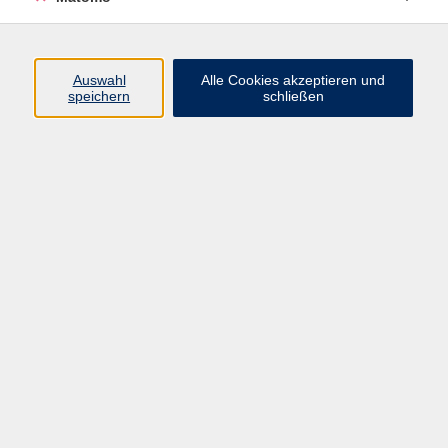
Heimat
1
Inklusive Angebote
12
Lebenskunst & Krisenbewältigung
6
Auswahl
Alle Cookies akzeptieren und
speichern
schließen
Natur, Umwelt & Ausflüge
11
Philosophische Praxis
3
Schule & Lebenswelten; Pädagogik
31
Umwelt & Nachhaltigkeit
34
Verbraucherbildung
30
Würzburg Stadt und Umland
29
international & interkulturell
31
junge vhs
31
studium generale
149
vhs x BayernLab
4
vhs-Ratgeber
48