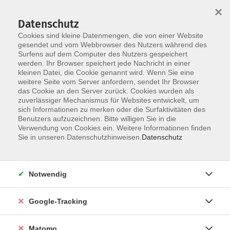
×
Datenschutz
Cookies sind kleine Datenmengen, die von einer Website
gesendet und vom Webbrowser des Nutzers während des
Surfens auf dem Computer des Nutzers gespeichert
Skip to main content
You are here:
werden. Ihr Browser speichert jede Nachricht in einer
Informationen
Newsletter
kleinen Datei, die Cookie genannt wird. Wenn Sie eine
weitere Seite vom Server anfordern, sendet Ihr Browser
das Cookie an den Server zurück. Cookies wurden als
Newsletter Ammeldung bestätigen
zuverlässiger Mechanismus für Websites entwickelt, um
sich Informationen zu merken oder die Surfaktivitäten des
Benutzers aufzuzeichnen. Bitte willigen Sie in die
Verwendung von Cookies ein. Weitere Informationen finden
Sie in unseren Datenschutzhinweisen.
Datenschutz
Zurück zur Startseite
Notwendig
Impressum
Google-Tracking
AGBs
Datenschutzerklärung
Matomo