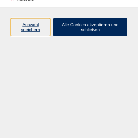
Barrierefreiheitserklärung
Widerrufsbelehrung
Widerruf
Auswahl
Alle Cookies akzeptieren und
speichern
schließen
Programm
Digitale Angebote
Gesellschaft
Beruf
Sprachen
Gesundheit
Kultur
Grundbildung
vhs Business